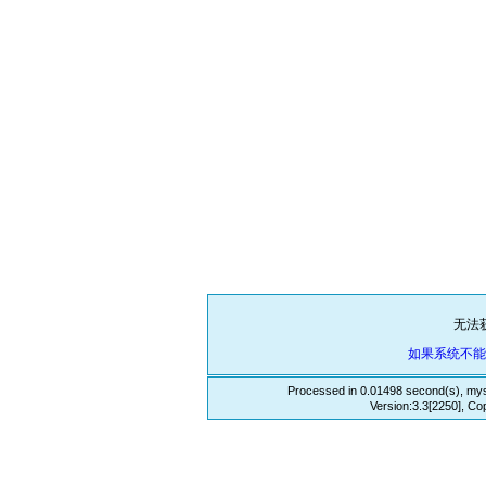
无法
如果系统不
Processed in 0.01498 second(s), mys
Version:3.3[2250], Co